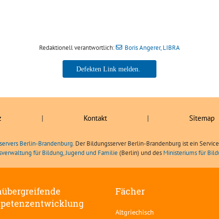
Redaktionell verantwortlich:
Boris Angerer, LIBRA
Boris Angerer, LIBRA
z
|
Kontakt
|
Sitemap
servers Berlin-Brandenburg.
Der Bildungsserver Berlin-Brandenburg ist ein Servic
sverwaltung für Bildung, Jugend und Familie
(Berlin) und des
Ministeriums für Bi
übergreifende
Fächer
petenzentwicklung
Altgriechisch