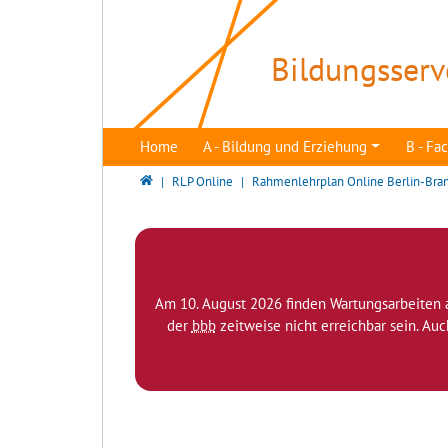
Direkt zur Hauptnavigation springen
Direkt zum Inhalt springen
Bildungsserv
Home
A - Bildung und Erziehung
B - F
Bildungsserver Berlin - Brandenburg
RLP Online
Rahmenlehrplan Online Berlin-Bra
Am 10. August 2026 finden Wartungsarbeiten 
der
bbb
zeitweise nicht erreichbar sein. Au