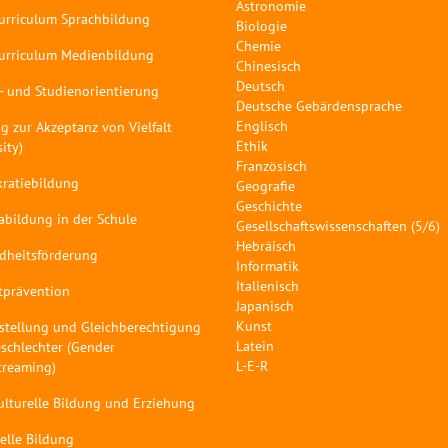
Astronomie
curriculum Sprachbildung
Biologie
Chemie
curriculum Medienbildung
Chinesisch
Deutsch
- und Studienorientierung
Deutsche Gebärdensprache
Englisch
g zur Akzeptanz von Vielfalt
Ethik
sity)
Französisch
ratiebildung
Geografie
Geschichte
abildung in der Schule
Gesellschaftswissenschaften (5/6)
Hebräisch
dheitsförderung
Informatik
Italienisch
tprävention
Japanisch
Kunst
stellung und Gleichberechtigung
Latein
schlechter (Gender
L-E-R
treaming)
ulturelle Bildung und Erziehung
elle Bildung