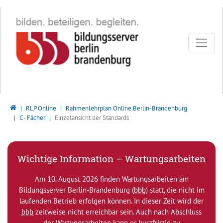
Direkt zur Hauptnavigation springen
Direkt zum Inhalt springen
Bildungsserver Berlin - Brandenburg
RLP Online
Rahmenlehrplan Online Berlin-Brandenburg
C - Fächer
Einzelansicht der Standards
Wichtige Information – Wartungsarbeiten
Am 10. August 2026 finden Wartungsarbeiten am
Bildungsserver Berlin-Brandenburg (
bbb
) statt, die nicht im
laufenden Betrieb erfolgen können. In dieser Zeit wird der
bbb
zeitweise nicht erreichbar sein. Auch nach Abschluss
der Wartungsarbeiten kann es kurzfristig zu