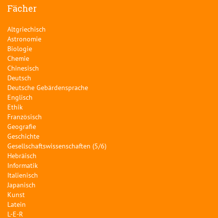
Fächer
Altgriechisch
Astronomie
Biologie
Chemie
Chinesisch
Deutsch
Deutsche Gebärdensprache
Englisch
Ethik
Französisch
Geografie
Geschichte
Gesellschaftswissenschaften (5/6)
Hebräisch
Informatik
Italienisch
Japanisch
Kunst
Latein
L-E-R