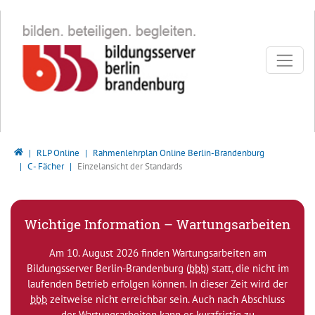
Direkt zur Hauptnavigation springen
Direkt zum Inhalt springen
Bildungsserver Berlin - Brandenburg
RLP Online
Rahmenlehrplan Online Berlin-Brandenburg
C - Fächer
Einzelansicht der Standards
Wichtige Information – Wartungsarbeiten
Am 10. August 2026 finden Wartungsarbeiten am
Bildungsserver Berlin-Brandenburg (
bbb
) statt, die nicht im
laufenden Betrieb erfolgen können. In dieser Zeit wird der
bbb
zeitweise nicht erreichbar sein. Auch nach Abschluss
der Wartungsarbeiten kann es kurzfristig zu