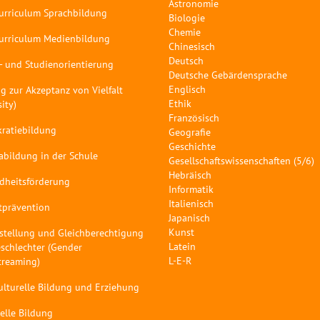
Astronomie
curriculum Sprachbildung
Biologie
Chemie
curriculum Medienbildung
Chinesisch
Deutsch
- und Studienorientierung
Deutsche Gebärdensprache
Englisch
g zur Akzeptanz von Vielfalt
Ethik
sity)
Französisch
ratiebildung
Geografie
Geschichte
abildung in der Schule
Gesellschaftswissenschaften (5/6)
Hebräisch
dheitsförderung
Informatik
Italienisch
tprävention
Japanisch
Kunst
stellung und Gleichberechtigung
Latein
schlechter (Gender
L-E-R
treaming)
ulturelle Bildung und Erziehung
elle Bildung