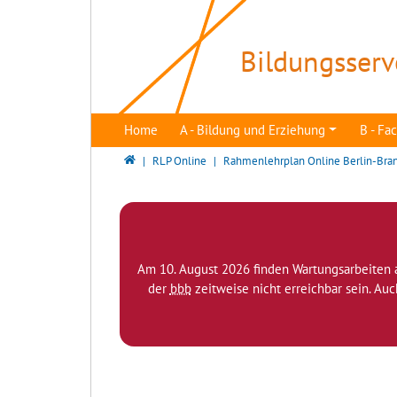
Direkt zur Hauptnavigation springen
Direkt zum Inhalt springen
Bildungsserv
Home
A - Bildung und Erziehung
B - F
Bildungsserver Berlin - Brandenburg
RLP Online
Rahmenlehrplan Online Berlin-Bra
Am 10. August 2026 finden Wartungsarbeiten 
der
bbb
zeitweise nicht erreichbar sein. Au