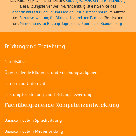
Das Portal
RLP
-Online ist Teil des
Bildungsservers Berlin-Brandenburg.
Der Bildungsserver Berlin-Brandenburg ist ein Service des
Landesinstituts für Schule und Medien Berlin-Brandenburg
im Auftrag
der
Senatsverwaltung für Bildung, Jugend und Familie
(Berlin) und
des
Ministeriums für Bildung, Jugend und Sport Land Brandenburg
.
Bildung und Erziehung
Grundsätze
Übergreifende Bildungs- und Erziehungsaufgaben
Lernen und Unterricht
Leistungsfeststellung und Leistungsbewertung
Fachübergreifende Kompetenzentwicklung
Basiscurriculum Sprachbildung
Basiscurriculum Medienbildung