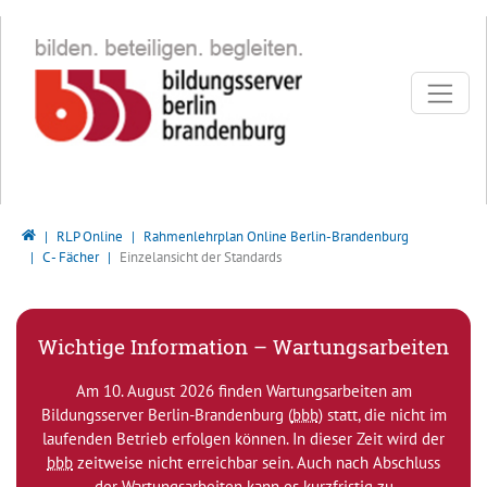
Direkt zur Hauptnavigation springen
Direkt zum Inhalt springen
Bildungsserver Berlin - Brandenburg
RLP Online
Rahmenlehrplan Online Berlin-Brandenburg
C - Fächer
Einzelansicht der Standards
Wichtige Information – Wartungsarbeiten
Am 10. August 2026 finden Wartungsarbeiten am
Bildungsserver Berlin-Brandenburg (
bbb
) statt, die nicht im
laufenden Betrieb erfolgen können. In dieser Zeit wird der
bbb
zeitweise nicht erreichbar sein. Auch nach Abschluss
der Wartungsarbeiten kann es kurzfristig zu