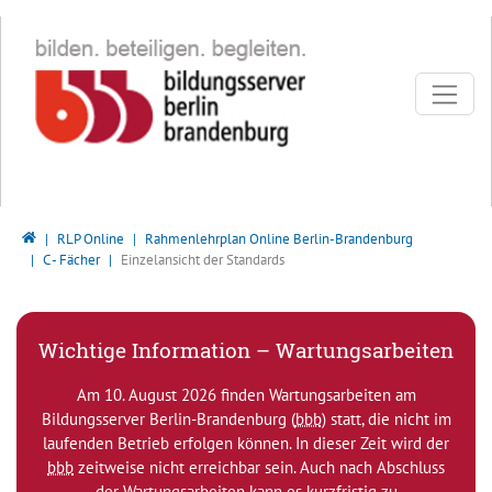
Direkt zur Hauptnavigation springen
Direkt zum Inhalt springen
Bildungsserver Berlin - Brandenburg
RLP Online
Rahmenlehrplan Online Berlin-Brandenburg
C - Fächer
Einzelansicht der Standards
Wichtige Information – Wartungsarbeiten
Am 10. August 2026 finden Wartungsarbeiten am
Bildungsserver Berlin-Brandenburg (
bbb
) statt, die nicht im
laufenden Betrieb erfolgen können. In dieser Zeit wird der
bbb
zeitweise nicht erreichbar sein. Auch nach Abschluss
der Wartungsarbeiten kann es kurzfristig zu