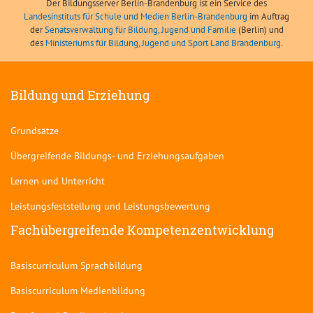
Der Bildungsserver Berlin-Brandenburg ist ein Service des
Landesinstituts für Schule und Medien Berlin-Brandenburg
im Auftrag
der
Senatsverwaltung für Bildung, Jugend und Familie
(Berlin) und
des
Ministeriums für Bildung, Jugend und Sport Land Brandenburg
.
Bildung und Erziehung
Grundsätze
Übergreifende Bildungs- und Erziehungsaufgaben
Lernen und Unterricht
Leistungsfeststellung und Leistungsbewertung
Fachübergreifende Kompetenzentwicklung
Basiscurriculum Sprachbildung
Basiscurriculum Medienbildung