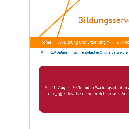
Direkt zur Hauptnavigation springen
Direkt zum Inhalt springen
Bildungsserv
Home
A - Bildung und Erziehung
B - F
Bildungsserver Berlin - Brandenburg
RLP Online
Rahmenlehrplan Online Berlin-Bra
Am 10. August 2026 finden Wartungsarbeiten 
der
bbb
zeitweise nicht erreichbar sein. Au