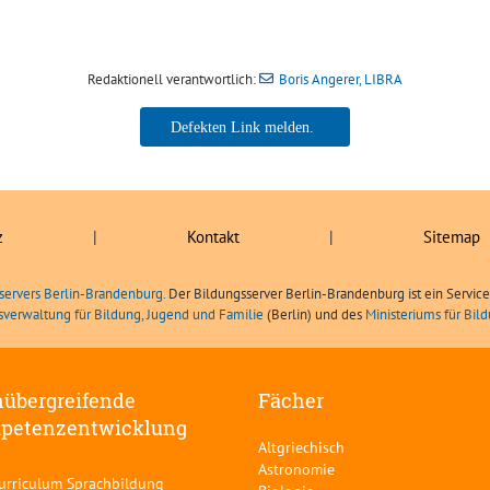
Redaktionell verantwortlich:
Boris Angerer, LIBRA
Boris Angerer, LIBRA
z
|
Kontakt
|
Sitemap
servers Berlin-Brandenburg.
Der Bildungsserver Berlin-Brandenburg ist ein Servic
sverwaltung für Bildung, Jugend und Familie
(Berlin) und des
Ministeriums für Bi
übergreifende
Fächer
petenzentwicklung
Altgriechisch
Astronomie
curriculum Sprachbildung