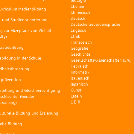
Biologie
Chemie
curriculum Medienbildung
Chinesisch
Deutsch
- und Studienorientierung
Deutsche Gebärdensprache
Englisch
g zur Akzeptanz von Vielfalt
Ethik
sity)
Französisch
ratiebildung
Geografie
Geschichte
abildung in der Schule
Gesellschaftswissenschaften (5/6)
Hebräisch
dheitsförderung
Informatik
Italienisch
tprävention
Japanisch
Kunst
stellung und Gleichberechtigung
Latein
schlechter (Gender
L-E-R
treaming)
ulturelle Bildung und Erziehung
elle Bildung