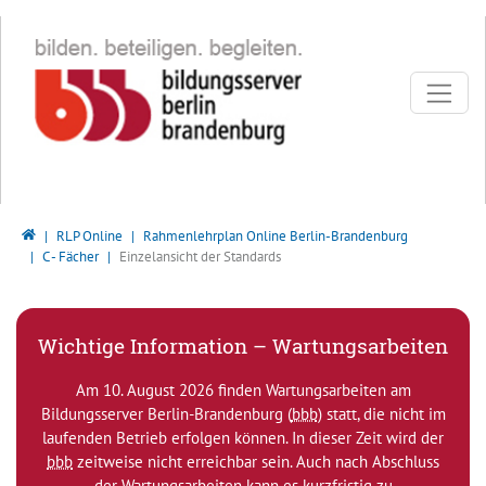
Direkt zur Hauptnavigation springen
Direkt zum Inhalt springen
Bildungsserver Berlin - Brandenburg
RLP Online
Rahmenlehrplan Online Berlin-Brandenburg
C - Fächer
Einzelansicht der Standards
Wichtige Information – Wartungsarbeiten
Am 10. August 2026 finden Wartungsarbeiten am
Bildungsserver Berlin-Brandenburg (
bbb
) statt, die nicht im
laufenden Betrieb erfolgen können. In dieser Zeit wird der
bbb
zeitweise nicht erreichbar sein. Auch nach Abschluss
der Wartungsarbeiten kann es kurzfristig zu