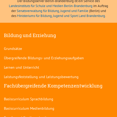
Der Bildungsserver Berlin-Brandenburg ist ein Service des
Landesinstituts für Schule und Medien Berlin-Brandenburg
im Auftrag
der
Senatsverwaltung für Bildung, Jugend und Familie
(Berlin) und
des
Ministeriums für Bildung, Jugend und Sport Land Brandenburg
.
Bildung und Erziehung
Grundsätze
Übergreifende Bildungs- und Erziehungsaufgaben
Lernen und Unterricht
Leistungsfeststellung und Leistungsbewertung
Fachübergreifende Kompetenzentwicklung
Basiscurriculum Sprachbildung
Basiscurriculum Medienbildung