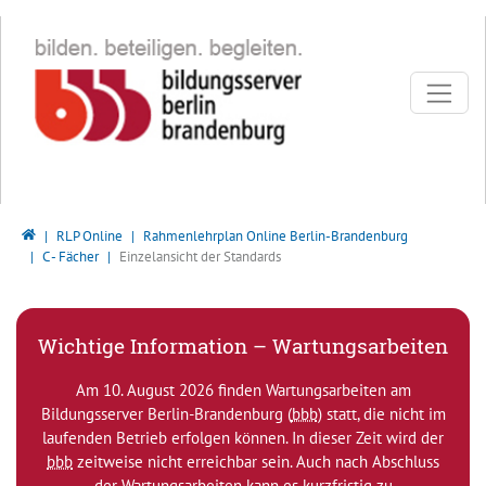
Direkt zur Hauptnavigation springen
Direkt zum Inhalt springen
Bildungsserver Berlin - Brandenburg
RLP Online
Rahmenlehrplan Online Berlin-Brandenburg
C - Fächer
Einzelansicht der Standards
Wichtige Information – Wartungsarbeiten
Am 10. August 2026 finden Wartungsarbeiten am
Bildungsserver Berlin-Brandenburg (
bbb
) statt, die nicht im
laufenden Betrieb erfolgen können. In dieser Zeit wird der
bbb
zeitweise nicht erreichbar sein. Auch nach Abschluss
der Wartungsarbeiten kann es kurzfristig zu