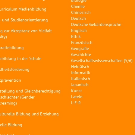
Biologie
Chemie
curriculum Medienbildung
Chinesisch
Deutsch
- und Studienorientierung
Deutsche Gebärdensprache
Englisch
g zur Akzeptanz von Vielfalt
Ethik
sity)
Französisch
ratiebildung
Geografie
Geschichte
abildung in der Schule
Gesellschaftswissenschaften (5/6)
Hebräisch
dheitsförderung
Informatik
Italienisch
tprävention
Japanisch
Kunst
stellung und Gleichberechtigung
Latein
schlechter (Gender
L-E-R
treaming)
ulturelle Bildung und Erziehung
elle Bildung