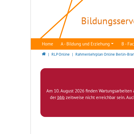
Direkt zur Hauptnavigation springen
Direkt zum Inhalt springen
Bildungsserv
Home
A - Bildung und Erziehung
B - F
Bildungsserver Berlin - Brandenburg
RLP Online
Rahmenlehrplan Online Berlin-Bra
Am 10. August 2026 finden Wartungsarbeiten 
der
bbb
zeitweise nicht erreichbar sein. Au