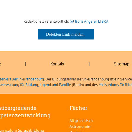
Redaktionell verantwortlich:
Boris Angerer, LIBRA
Boris Angerer, LIBRA
z
|
Kontakt
|
Sitemap
servers Berlin-Brandenburg.
Der Bildungsserver Berlin-Brandenburg ist ein Servic
sverwaltung für Bildung, Jugend und Familie
(Berlin) und des
Ministeriums für Bi
übergreifende
Fächer
petenzentwicklung
Altgriechisch
Astronomie
curriculum Sprachbildung