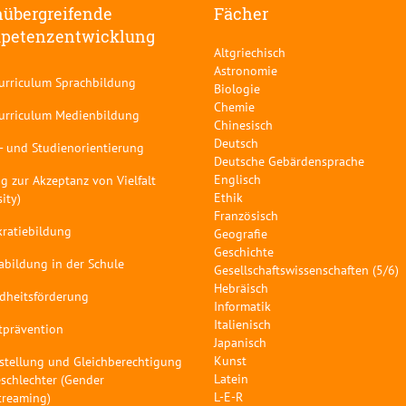
übergreifende
Fächer
petenzentwicklung
Altgriechisch
Astronomie
curriculum Sprachbildung
Biologie
Chemie
curriculum Medienbildung
Chinesisch
Deutsch
- und Studienorientierung
Deutsche Gebärdensprache
Englisch
g zur Akzeptanz von Vielfalt
Ethik
sity)
Französisch
ratiebildung
Geografie
Geschichte
abildung in der Schule
Gesellschaftswissenschaften (5/6)
Hebräisch
dheitsförderung
Informatik
Italienisch
tprävention
Japanisch
Kunst
stellung und Gleichberechtigung
Latein
schlechter (Gender
L-E-R
treaming)