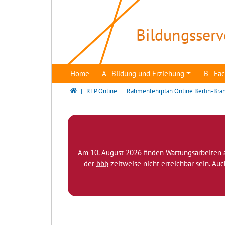
Direkt zur Hauptnavigation springen
Direkt zum Inhalt springen
Bildungsserv
Home
A - Bildung und Erziehung
B - F
Bildungsserver Berlin - Brandenburg
RLP Online
Rahmenlehrplan Online Berlin-Bra
Am 10. August 2026 finden Wartungsarbeiten 
der
bbb
zeitweise nicht erreichbar sein. Au