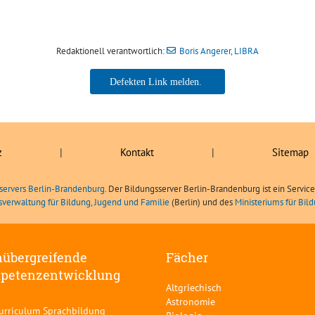
Redaktionell verantwortlich:
Boris Angerer, LIBRA
Boris Angerer, LIBRA
z
|
Kontakt
|
Sitemap
servers Berlin-Brandenburg.
Der Bildungsserver Berlin-Brandenburg ist ein Servic
sverwaltung für Bildung, Jugend und Familie
(Berlin) und des
Ministeriums für Bi
übergreifende
Fächer
petenzentwicklung
Altgriechisch
Astronomie
curriculum Sprachbildung