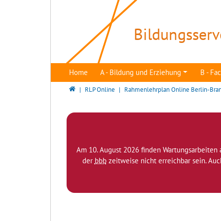
Direkt zur Hauptnavigation springen
Direkt zum Inhalt springen
Bildungsserv
Home
A - Bildung und Erziehung
B - F
Bildungsserver Berlin - Brandenburg
RLP Online
Rahmenlehrplan Online Berlin-Bra
Am 10. August 2026 finden Wartungsarbeiten 
der
bbb
zeitweise nicht erreichbar sein. Au