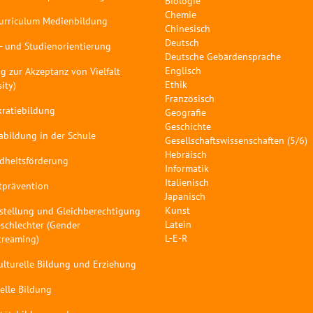
Biologie
Chemie
curriculum Medienbildung
Chinesisch
Deutsch
- und Studienorientierung
Deutsche Gebärdensprache
Englisch
g zur Akzeptanz von Vielfalt
Ethik
sity)
Französisch
ratiebildung
Geografie
Geschichte
abildung in der Schule
Gesellschaftswissenschaften (5/6)
Hebräisch
dheitsförderung
Informatik
Italienisch
tprävention
Japanisch
Kunst
stellung und Gleichberechtigung
Latein
schlechter (Gender
L-E-R
treaming)
ulturelle Bildung und Erziehung
elle Bildung