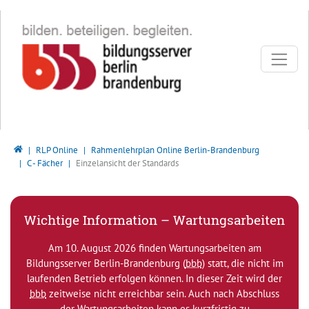
Direkt zur Hauptnavigation springen
Direkt zum Inhalt springen
Bildungsserver Berlin - Brandenburg
RLP Online
Rahmenlehrplan Online Berlin-Brandenburg
C - Fächer
Einzelansicht der Standards
Wichtige Information – Wartungsarbeiten
Am 10. August 2026 finden Wartungsarbeiten am
Bildungsserver Berlin-Brandenburg (
bbb
) statt, die nicht im
laufenden Betrieb erfolgen können. In dieser Zeit wird der
bbb
zeitweise nicht erreichbar sein. Auch nach Abschluss
der Wartungsarbeiten kann es kurzfristig zu