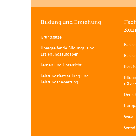
Bildung und Erziehung
Fach
Kom
Grundsätze
Basis
Übergreifende Bildungs- und
Erziehungsaufgaben
Basis
Lernen und Unterricht
Berufs
Leistungsfeststellung und
Bildun
Leistungsbewertung
(Diver
Demok
Europ
Gesun
Gewal