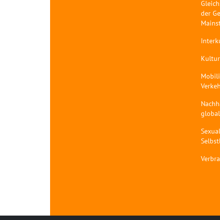
Gleich
der Ge
Mains
Interk
Kultur
Mobil
Verke
Nachh
globa
Sexual
Selbs
Verbr