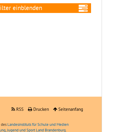
ilter
Alle Filter
entfernen
Niveaustufe:
RSS
Drucken
Seitenanfang
e des
Landesinstituts für Schule und Medien
ldung, Jugend und Sport Land Brandenburg
.