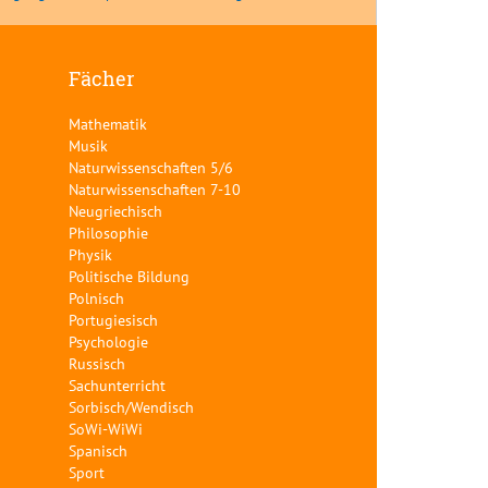
Fächer
Mathematik
Musik
Naturwissenschaften 5/6
Naturwissenschaften 7-10
Neugriechisch
Philosophie
Physik
Politische Bildung
Polnisch
Portugiesisch
Psychologie
Russisch
Sachunterricht
Sorbisch/Wendisch
SoWi-WiWi
Spanisch
Sport