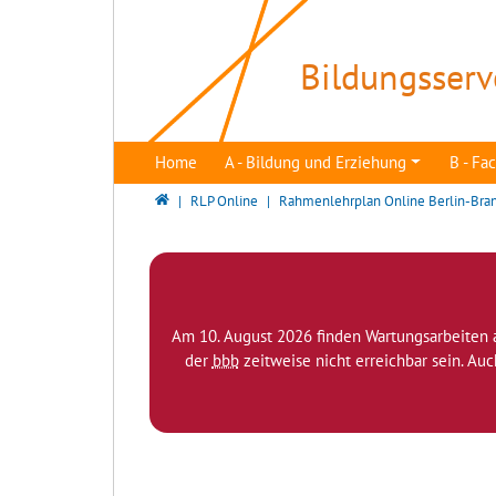
Direkt zur Hauptnavigation springen
Direkt zum Inhalt springen
Bildungsserv
Home
A - Bildung und Erziehung
B - F
Bildungsserver Berlin - Brandenburg
RLP Online
Rahmenlehrplan Online Berlin-Bra
Am 10. August 2026 finden Wartungsarbeiten 
der
bbb
zeitweise nicht erreichbar sein. Au