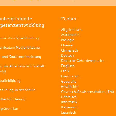
übergreifende
Fächer
petenzentwicklung
Altgriechisch
Astronomie
curriculum Sprachbildung
Biologie
Chemie
curriculum Medienbildung
Chinesisch
Deutsch
- und Studienorientierung
Deutsche Gebärdensprache
Englisch
g zur Akzeptanz von Vielfalt
Ethik
sity)
Französisch
ratiebildung
Geografie
Geschichte
abildung in der Schule
Gesellschaftswissenschaften (5/6)
Hebräisch
dheitsförderung
Informatik
Italienisch
tprävention
Japanisch