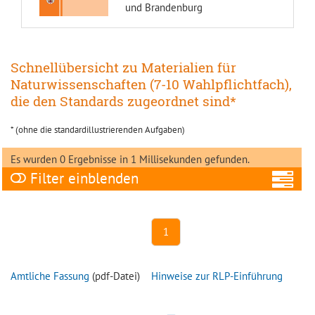
und Brandenburg
Schnellübersicht zu Materialien für
Naturwissenschaften (7-10 Wahlpflichtfach),
die den Standards zugeordnet sind*
* (ohne die standardillustrierenden Aufgaben)
Es wurden 0 Ergebnisse in 1 Millisekunden gefunden.
Filter
A
1
Amtliche Fassung
(pdf-Datei)
Hinweise zur RLP-Einführung
Ni