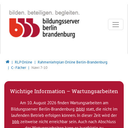
Direkt zur Hauptnavigation springen
Direkt zum Inhalt springen
Bildungsserver Berlin - Brandenburg
RLP Online
Rahmenlehrplan Online Berlin-Brandenburg
C - Fächer
Nawi 7-10
Wichtige Information – Wartungsarbeiten
Am 10. August 2026 finden Wartungsarbeiten am
Bildungsserver Berlin-Brandenburg (
bbb
) statt, die nicht im
laufenden Betrieb erfolgen können. In dieser Zeit wird der
bbb
zeitweise nicht erreichbar sein. Auch nach Abschluss
der Wartungsarbeiten kann es kurzfristig zu