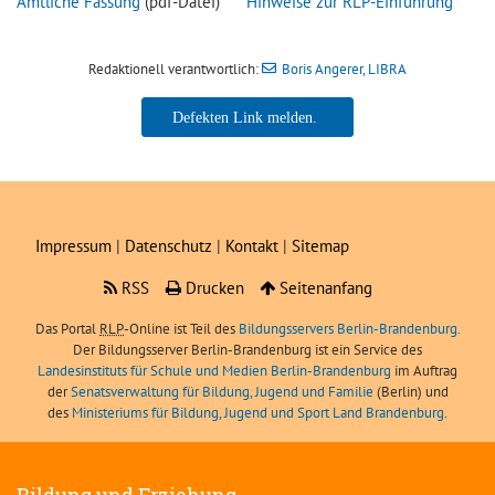
Amtliche Fassung
(pdf-Datei)
Hinweise zur RLP-Einführung
Redaktionell verantwortlich:
Boris Angerer, LIBRA
Boris Angerer, LIBRA
Impressum
|
Datenschutz
|
Kontakt
|
Sitemap
RSS
Drucken
Seitenanfang
Das Portal
RLP
-Online ist Teil des
Bildungsservers Berlin-Brandenburg.
Der Bildungsserver Berlin-Brandenburg ist ein Service des
Landesinstituts für Schule und Medien Berlin-Brandenburg
im Auftrag
der
Senatsverwaltung für Bildung, Jugend und Familie
(Berlin) und
des
Ministeriums für Bildung, Jugend und Sport Land Brandenburg
.