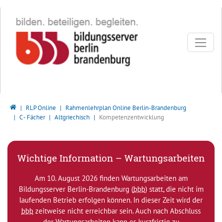
Direkt zur Hauptnavigation springen
Direkt zum Inhalt springen
Bildungsserver Berlin - Brandenburg
RLP Online
Rahmenlehrplan Online Berlin-Brandenburg
C - Fächer
Altgriechisch
Kompetenzentwicklung
Wichtige Information – Wartungsarbeiten
Am 10. August 2026 finden Wartungsarbeiten am
Bildungsserver Berlin-Brandenburg (
bbb
) statt, die nicht im
laufenden Betrieb erfolgen können. In dieser Zeit wird der
bbb
zeitweise nicht erreichbar sein. Auch nach Abschluss
der Wartungsarbeiten kann es kurzfristig zu