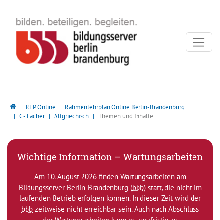
Direkt zur Hauptnavigation springen
Direkt zum Inhalt springen
Bildungsserver Berlin - Brandenburg
RLP Online
Rahmenlehrplan Online Berlin-Brandenburg
C - Fächer
Altgriechisch
Themen und Inhalte
Wichtige Information – Wartungsarbeiten
Am 10. August 2026 finden Wartungsarbeiten am
Bildungsserver Berlin-Brandenburg (
bbb
) statt, die nicht im
laufenden Betrieb erfolgen können. In dieser Zeit wird der
bbb
zeitweise nicht erreichbar sein. Auch nach Abschluss
der Wartungsarbeiten kann es kurzfristig zu