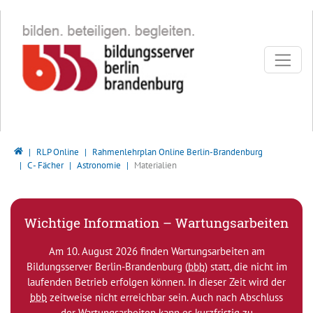
Direkt zur Hauptnavigation springen
Direkt zum Inhalt springen
Bildungsserver Berlin - Brandenburg
RLP Online
Rahmenlehrplan Online Berlin-Brandenburg
C - Fächer
Astronomie
Materialien
Wichtige Information – Wartungsarbeiten
Am 10. August 2026 finden Wartungsarbeiten am
Bildungsserver Berlin-Brandenburg (
bbb
) statt, die nicht im
laufenden Betrieb erfolgen können. In dieser Zeit wird der
bbb
zeitweise nicht erreichbar sein. Auch nach Abschluss
der Wartungsarbeiten kann es kurzfristig zu