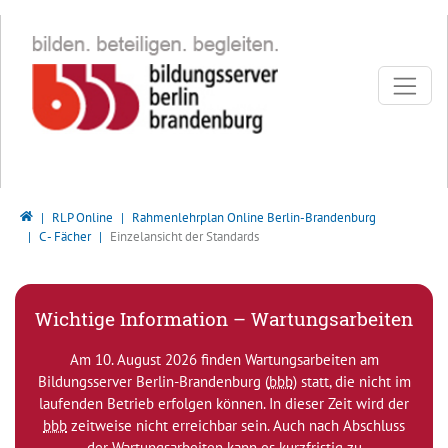
Direkt zur Hauptnavigation springen
Direkt zum Inhalt springen
Bildungsserver Berlin - Brandenburg
RLP Online
Rahmenlehrplan Online Berlin-Brandenburg
C - Fächer
Einzelansicht der Standards
Wichtige Information – Wartungsarbeiten
Am 10. August 2026 finden Wartungsarbeiten am
Bildungsserver Berlin-Brandenburg (
bbb
) statt, die nicht im
laufenden Betrieb erfolgen können. In dieser Zeit wird der
bbb
zeitweise nicht erreichbar sein. Auch nach Abschluss
der Wartungsarbeiten kann es kurzfristig zu