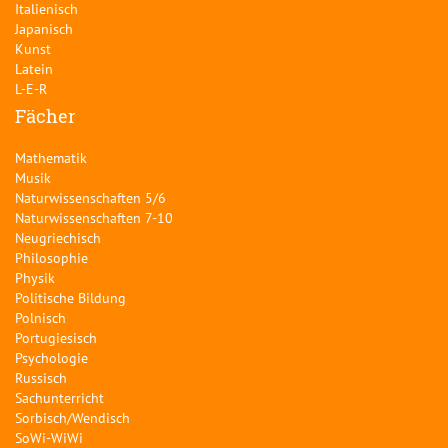
Italienisch
Japanisch
Kunst
Latein
L-E-R
Fächer
Mathematik
Musik
Naturwissenschaften 5/6
Naturwissenschaften 7-10
Neugriechisch
Philosophie
Physik
Politische Bildung
Polnisch
Portugiesisch
Psychologie
Russisch
Sachunterricht
Sorbisch/Wendisch
SoWi-WiWi