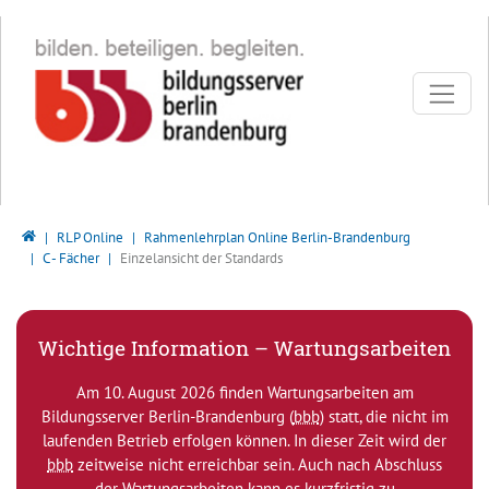
Direkt zur Hauptnavigation springen
Direkt zum Inhalt springen
Bildungsserver Berlin - Brandenburg
RLP Online
Rahmenlehrplan Online Berlin-Brandenburg
C - Fächer
Einzelansicht der Standards
Wichtige Information – Wartungsarbeiten
Am 10. August 2026 finden Wartungsarbeiten am
Bildungsserver Berlin-Brandenburg (
bbb
) statt, die nicht im
laufenden Betrieb erfolgen können. In dieser Zeit wird der
bbb
zeitweise nicht erreichbar sein. Auch nach Abschluss
der Wartungsarbeiten kann es kurzfristig zu