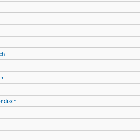
ch
ch
endisch