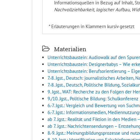
Informationsquellen in Bezug auf Inhalt, S
Nachvollziehbarkeit, logischer Aufbau, Wid
* Erläuterungen in Klammern kursiv gesetzt
Materialien
Unterrichtsbaustein: Audiowalk auf den Spure
Unterrichtsbaustein: Designerbabys – Wie er
Unterrichtsbaustein: Berufsorientierung – Ei
7.-8. Jgst., Deutsch: journalistisches Arbeiten,
7.-8. Jgst., Deutsch, Politische Bildung, Sozia
9. Jgst., WAT: Recherche zu den Folgen der He
9./10. Jgst., Politische Bildung: Schulkonfere
6.-7. Jgst.: Vergleich und Bewertung von Such
6.-7. Jgst.: Informationsmedien, Mediennutzung
ab 7. Jgst.: Realität und Fiktion in den Medien
ab 7. Jgst.: Nachrichtensendungen – Entstehu
8.-9. Jgst.: Meinungsbildungsprozesse und nutz
8.-10. Jgst.: Identifikation von Falschinforma