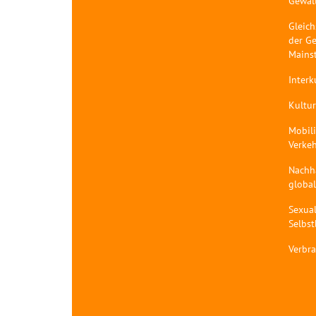
Gewal
Gleich
der Ge
Mains
Interk
Kultur
Mobil
Verke
Nachh
globa
Sexual
Selbs
Verbr