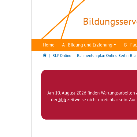
Direkt zur Hauptnavigation springen
Direkt zum Inhalt springen
Bildungsserv
Home
A - Bildung und Erziehung
B - F
Bildungsserver Berlin - Brandenburg
RLP Online
Rahmenlehrplan Online Berlin-Bra
Am 10. August 2026 finden Wartungsarbeiten 
der
bbb
zeitweise nicht erreichbar sein. Au