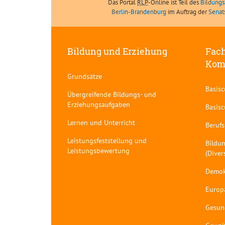
Das Portal
RLP
-Online ist Teil des
Bildungs
Berlin-Brandenburg
im Auftrag der
Senat
Bildung und Erziehung
Fach
Kom
Grundsätze
Basis
Übergreifende Bildungs- und
Erziehungsaufgaben
Basis
Lernen und Unterricht
Berufs
Leistungsfeststellung und
Bildun
Leistungsbewertung
(Diver
Demok
Europ
Gesun