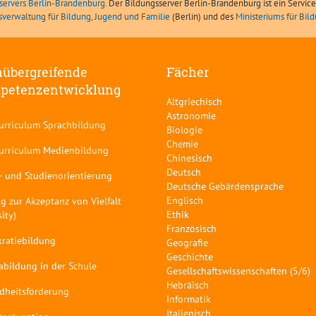
servers Berlin-Brandenburg.
Der Bildungsserver Berlin-Brandenburg ist ein Servic
sverwaltung für Bildung, Jugend und Familie
(Berlin) und des
Ministeriums für Bi
übergreifende
Fächer
petenzentwicklung
Altgriechisch
Astronomie
curriculum Sprachbildung
Biologie
Chemie
curriculum Medienbildung
Chinesisch
Deutsch
- und Studienorientierung
Deutsche Gebärdensprache
Englisch
g zur Akzeptanz von Vielfalt
Ethik
sity)
Französisch
ratiebildung
Geografie
Geschichte
abildung in der Schule
Gesellschaftswissenschaften (5/6)
Hebräisch
dheitsförderung
Informatik
Italienisch