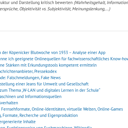
truktur und Darstellung kritisch bewerten
(Wahrheitsgehalt, Information
ersprüche, Objektivität vs. Subjektivität, Meinungslenkung,…)
n der Köpenicker Blutwoche von 1933 – Analyse einer App
kenne ich geeignete Onlinequellen für fachwissenschaftliches Know-h
gene Stärken mit Erkundungstools kompetent ermitteln
 Nachrichtenanbieter, Pressekodex
lkunde: Falschmeldungen, Fake News
rstellung einer Jeans für Umwelt und Gesellschaft
nz zum Thema „W-LAN und digitales Lernen in der Schule“
maschinen und Informationsquellen
sverhalten
 – Fernsehformate, Online-Identitäten, virtuelle Welten, Online-Games
ng, Formate, Recherche und Eigenproduktion
ergenerierte Inhalte
tionen, Funktionsweise von Suchmaschinen, Wikipedia