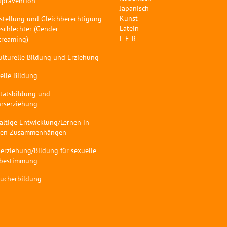
tprävention
Japanisch
Kunst
stellung und Gleichberechtigung
Latein
schlechter (Gender
L-E-R
treaming)
ulturelle Bildung und Erziehung
elle Bildung
itätsbildung und
hrserziehung
altige Entwicklung/Lernen in
len Zusammenhängen
erziehung/Bildung für sexuelle
tbestimmung
aucherbildung