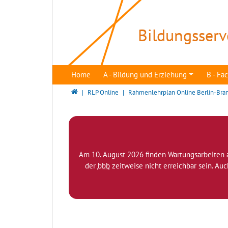
Direkt zur Hauptnavigation springen
Direkt zum Inhalt springen
Bildungsserv
Home
A - Bildung und Erziehung
B - F
Bildungsserver Berlin - Brandenburg
RLP Online
Rahmenlehrplan Online Berlin-Bra
Am 10. August 2026 finden Wartungsarbeiten 
der
bbb
zeitweise nicht erreichbar sein. Au