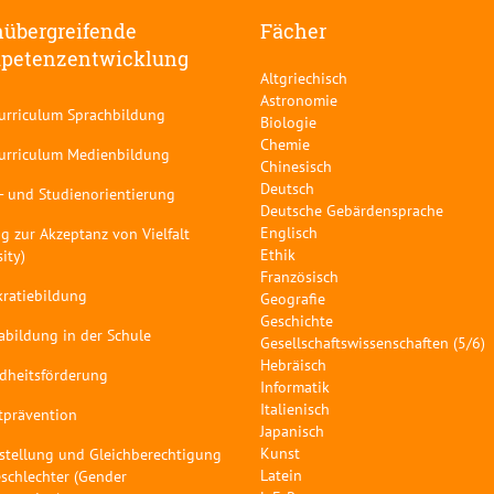
übergreifende
Fächer
petenzentwicklung
Altgriechisch
Astronomie
curriculum Sprachbildung
Biologie
Chemie
curriculum Medienbildung
Chinesisch
Deutsch
- und Studienorientierung
Deutsche Gebärdensprache
Englisch
g zur Akzeptanz von Vielfalt
Ethik
sity)
Französisch
ratiebildung
Geografie
Geschichte
abildung in der Schule
Gesellschaftswissenschaften (5/6)
Hebräisch
dheitsförderung
Informatik
Italienisch
tprävention
Japanisch
Kunst
stellung und Gleichberechtigung
Latein
schlechter (Gender