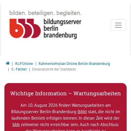
Direkt zur Hauptnavigation springen
Direkt zum Inhalt springen
Bildungsserver Berlin - Brandenburg
RLP Online
Rahmenlehrplan Online Berlin-Brandenburg
C - Fächer
Einzelansicht der Standards
Wichtige Information – Wartungsarbeiten
Am 10. August 2026 finden Wartungsarbeiten am
Bildungsserver Berlin-Brandenburg (
bbb
) statt, die nicht im
laufenden Betrieb erfolgen können. In dieser Zeit wird der
bbb
zeitweise nicht erreichbar sein. Auch nach Abschluss
der Wartungsarbeiten kann es kurzfristig zu