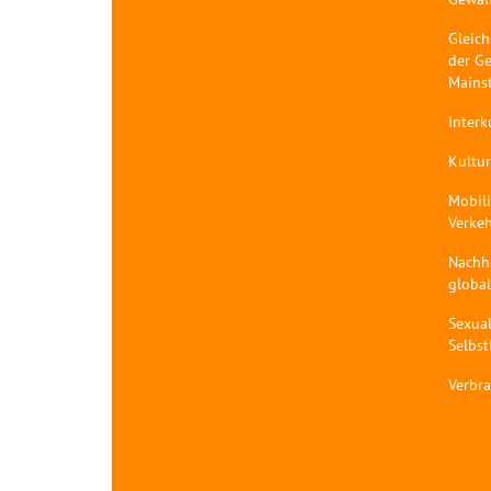
Gleich
der Ge
Mains
Interk
Kultur
Mobil
Verke
Nachh
globa
Sexual
Selbs
Verbr