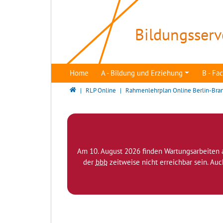
Direkt zur Hauptnavigation springen
Direkt zum Inhalt springen
Bildungsserv
Home
A - Bildung und Erziehung
B - F
Bildungsserver Berlin - Brandenburg
RLP Online
Rahmenlehrplan Online Berlin-Bra
Am 10. August 2026 finden Wartungsarbeiten 
der
bbb
zeitweise nicht erreichbar sein. Au