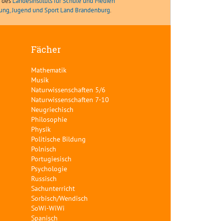
e des
Landesinstituts für Schule und Medien
ldung, Jugend und Sport Land Brandenburg
.
Fächer
Mathematik
Musik
Naturwissenschaften 5/6
Naturwissenschaften 7-10
Neugriechisch
Philosophie
Physik
Politische Bildung
Polnisch
Portugiesisch
Psychologie
Russisch
Sachunterricht
Sorbisch/Wendisch
SoWi-WiWi
Spanisch