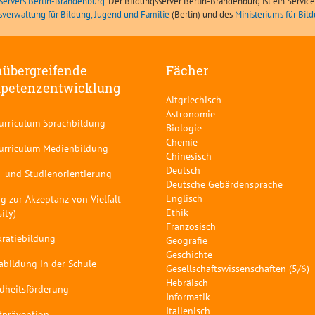
servers Berlin-Brandenburg.
Der Bildungsserver Berlin-Brandenburg ist ein Servic
sverwaltung für Bildung, Jugend und Familie
(Berlin) und des
Ministeriums für Bi
übergreifende
Fächer
petenzentwicklung
Altgriechisch
Astronomie
curriculum Sprachbildung
Biologie
Chemie
curriculum Medienbildung
Chinesisch
Deutsch
- und Studienorientierung
Deutsche Gebärdensprache
Englisch
g zur Akzeptanz von Vielfalt
Ethik
sity)
Französisch
ratiebildung
Geografie
Geschichte
abildung in der Schule
Gesellschaftswissenschaften (5/6)
Hebräisch
dheitsförderung
Informatik
Italienisch
tprävention