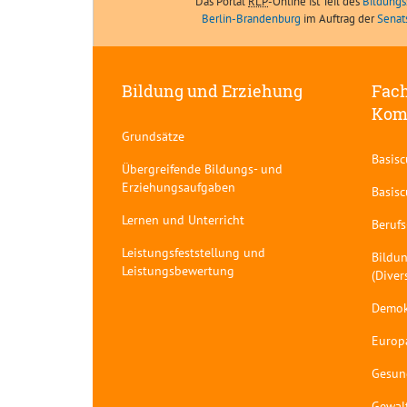
Das Portal
RLP
-Online ist Teil des
Bildungs
Berlin-Brandenburg
im Auftrag der
Senat
Bildung und Erziehung
Fach
Kom
Grundsätze
Basis
Übergreifende Bildungs- und
Erziehungsaufgaben
Basis
Lernen und Unterricht
Berufs
Leistungsfeststellung und
Bildun
Leistungsbewertung
(Diver
Demok
Europ
Gesun
Gewal