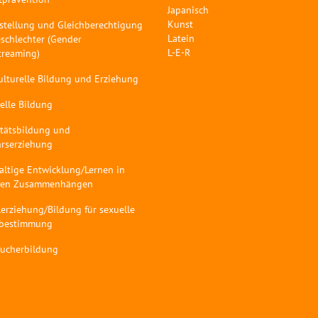
Japanisch
Kunst
stellung und Gleichberechtigung
Latein
schlechter (Gender
L-E-R
treaming)
ulturelle Bildung und Erziehung
elle Bildung
itätsbildung und
hrserziehung
altige Entwicklung/Lernen in
len Zusammenhängen
erziehung/Bildung für sexuelle
tbestimmung
aucherbildung