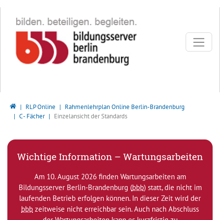
Direkt zur Hauptnavigation springen
Direkt zum Inhalt springen
Bildungsserver Berlin - Brandenburg
RLP Online
Rahmenlehrplan Online Berlin-Brandenburg
C - Fächer
Einzelansicht der Standards
Wichtige Information – Wartungsarbeiten
Am 10. August 2026 finden Wartungsarbeiten am
Bildungsserver Berlin-Brandenburg (
bbb
) statt, die nicht im
laufenden Betrieb erfolgen können. In dieser Zeit wird der
bbb
zeitweise nicht erreichbar sein. Auch nach Abschluss
der Wartungsarbeiten kann es kurzfristig zu