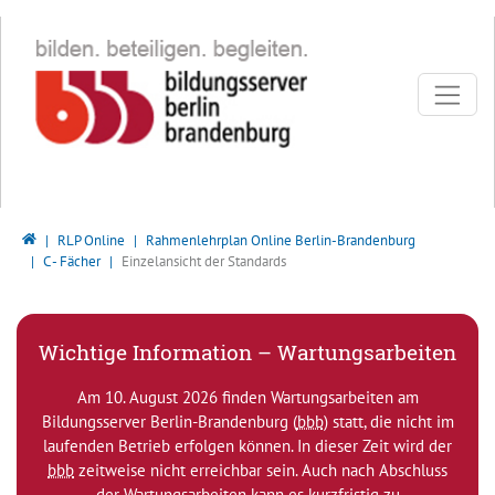
Direkt zur Hauptnavigation springen
Direkt zum Inhalt springen
Bildungsserver Berlin - Brandenburg
RLP Online
Rahmenlehrplan Online Berlin-Brandenburg
C - Fächer
Einzelansicht der Standards
Wichtige Information – Wartungsarbeiten
Am 10. August 2026 finden Wartungsarbeiten am
Bildungsserver Berlin-Brandenburg (
bbb
) statt, die nicht im
laufenden Betrieb erfolgen können. In dieser Zeit wird der
bbb
zeitweise nicht erreichbar sein. Auch nach Abschluss
der Wartungsarbeiten kann es kurzfristig zu