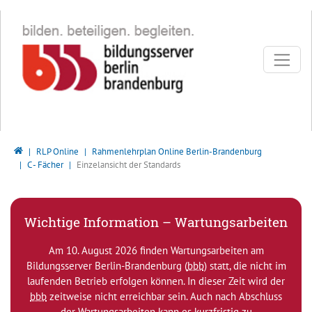
Direkt zur Hauptnavigation springen
Direkt zum Inhalt springen
Bildungsserver Berlin - Brandenburg
RLP Online
Rahmenlehrplan Online Berlin-Brandenburg
C - Fächer
Einzelansicht der Standards
Wichtige Information – Wartungsarbeiten
Am 10. August 2026 finden Wartungsarbeiten am
Bildungsserver Berlin-Brandenburg (
bbb
) statt, die nicht im
laufenden Betrieb erfolgen können. In dieser Zeit wird der
bbb
zeitweise nicht erreichbar sein. Auch nach Abschluss
der Wartungsarbeiten kann es kurzfristig zu