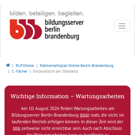
Direkt zur Hauptnavigation springen
Direkt zum Inhalt springen
Bildungsserver Berlin - Brandenburg
RLP Online
Rahmenlehrplan Online Berlin-Brandenburg
C - Fächer
Einzelansicht der Standards
Wichtige Information – Wartungsarbeiten
Am 10. August 2026 finden Wartungsarbeiten am
Bildungsserver Berlin-Brandenburg (
bbb
) statt, die nicht im
laufenden Betrieb erfolgen können. In dieser Zeit wird der
bbb
zeitweise nicht erreichbar sein. Auch nach Abschluss
der Wartungsarbeiten kann es kurzfristig zu