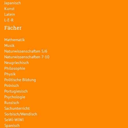
Japanisch
Kunst
Latein
L-E-R
Fächer
Mathematik
Musik
Naturwissenschaften 5/6
Naturwissenschaften 7-10
Neugriechisch
Philosophie
Physik
Politische Bildung
Polnisch
Portugiesisch
Psychologie
Russisch
Sachunterricht
Sorbisch/Wendisch
SoWi-WiWi
Spanisch