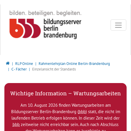
Direkt zur Hauptnavigation springen
Direkt zum Inhalt springen
Bildungsserver Berlin - Brandenburg
RLP Online
Rahmenlehrplan Online Berlin-Brandenburg
C - Fächer
Einzelansicht der Standards
Wichtige Information – Wartungsarbeiten
Am 10. August 2026 finden Wartungsarbeiten am
Bildungsserver Berlin-Brandenburg (
bbb
) statt, die nicht im
laufenden Betrieb erfolgen können. In dieser Zeit wird der
bbb
zeitweise nicht erreichbar sein. Auch nach Abschluss
der Wartungsarbeiten kann es kurzfristig zu