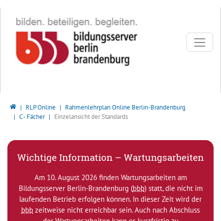
Direkt zur Hauptnavigation springen
Direkt zum Inhalt springen
Bildungsserver Berlin - Brandenburg
RLP Online
Rahmenlehrplan Online Berlin-Brandenburg
C - Fächer
Einzelansicht der Standards
Wichtige Information – Wartungsarbeiten
Am 10. August 2026 finden Wartungsarbeiten am
Bildungsserver Berlin-Brandenburg (
bbb
) statt, die nicht im
laufenden Betrieb erfolgen können. In dieser Zeit wird der
bbb
zeitweise nicht erreichbar sein. Auch nach Abschluss
der Wartungsarbeiten kann es kurzfristig zu