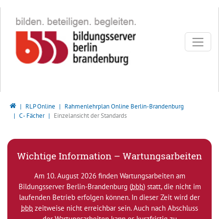
Direkt zur Hauptnavigation springen
Direkt zum Inhalt springen
Bildungsserver Berlin - Brandenburg
RLP Online
Rahmenlehrplan Online Berlin-Brandenburg
C - Fächer
Einzelansicht der Standards
Wichtige Information – Wartungsarbeiten
Am 10. August 2026 finden Wartungsarbeiten am
Bildungsserver Berlin-Brandenburg (
bbb
) statt, die nicht im
laufenden Betrieb erfolgen können. In dieser Zeit wird der
bbb
zeitweise nicht erreichbar sein. Auch nach Abschluss
der Wartungsarbeiten kann es kurzfristig zu