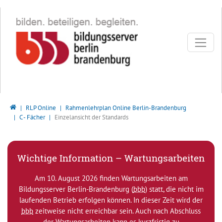
Direkt zur Hauptnavigation springen
Direkt zum Inhalt springen
Bildungsserver Berlin - Brandenburg
RLP Online
Rahmenlehrplan Online Berlin-Brandenburg
C - Fächer
Einzelansicht der Standards
Wichtige Information – Wartungsarbeiten
Am 10. August 2026 finden Wartungsarbeiten am
Bildungsserver Berlin-Brandenburg (
bbb
) statt, die nicht im
laufenden Betrieb erfolgen können. In dieser Zeit wird der
bbb
zeitweise nicht erreichbar sein. Auch nach Abschluss
der Wartungsarbeiten kann es kurzfristig zu