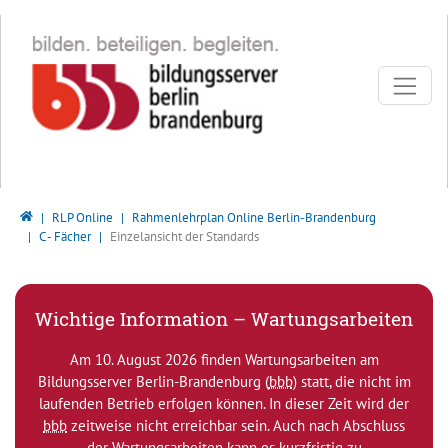
Direkt zur Hauptnavigation springen
Direkt zum Inhalt springen
Bildungsserver Berlin - Brandenburg
RLP Online
Rahmenlehrplan Online Berlin-Brandenburg
C - Fächer
Einzelansicht der Standards
Wichtige Information – Wartungsarbeiten
Am 10. August 2026 finden Wartungsarbeiten am
Bildungsserver Berlin-Brandenburg (
bbb
) statt, die nicht im
laufenden Betrieb erfolgen können. In dieser Zeit wird der
bbb
zeitweise nicht erreichbar sein. Auch nach Abschluss
der Wartungsarbeiten kann es kurzfristig zu