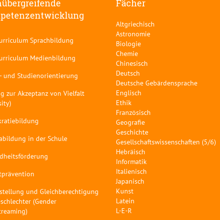
übergreifende
Fächer
petenzentwicklung
Altgriechisch
Astronomie
curriculum Sprachbildung
Biologie
Chemie
curriculum Medienbildung
Chinesisch
Deutsch
- und Studienorientierung
Deutsche Gebärdensprache
Englisch
g zur Akzeptanz von Vielfalt
Ethik
sity)
Französisch
ratiebildung
Geografie
Geschichte
abildung in der Schule
Gesellschaftswissenschaften (5/6)
Hebräisch
dheitsförderung
Informatik
Italienisch
tprävention
Japanisch
Kunst
stellung und Gleichberechtigung
Latein
schlechter (Gender
L-E-R
treaming)