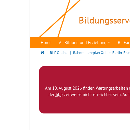
Direkt zur Hauptnavigation springen
Direkt zum Inhalt springen
Bildungsserv
Home
A - Bildung und Erziehung
B - F
Bildungsserver Berlin - Brandenburg
RLP Online
Rahmenlehrplan Online Berlin-Bra
Am 10. August 2026 finden Wartungsarbeiten 
der
bbb
zeitweise nicht erreichbar sein. Au