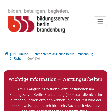
Direkt zur Hauptnavigation springen
Direkt zum Inhalt springen
Bildungsserver Berlin - Brandenburg
RLP Online
Rahmenlehrplan Online Berlin-Brandenburg
C - Fächer
GeWi 5/6
Wichtige Information – Wartungsarbeiten
Am 10. August 2026 finden Wartungsarbeiten am
Bildungsserver Berlin-Brandenburg (
bbb
) statt, die nicht im
laufenden Betrieb erfolgen können. In dieser Zeit wird der
bbb
zeitweise nicht erreichbar sein. Auch nach Abschluss
der Wartungsarbeiten kann es kurzfristig zu