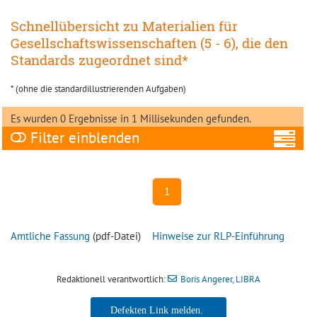
Schnellübersicht zu Materialien für
Gesellschaftswissenschaften (5 - 6), die den
Standards zugeordnet sind*
* (ohne die standardillustrierenden Aufgaben)
Es wurden 0 Ergebnisse in 1 Millisekunden gefunden.
Filter
A
1
Amtliche Fassung
(pdf-Datei)
Hinweise zur RLP-Einführung
Ni
Redaktionell verantwortlich:
Boris Angerer, LIBRA
Ne