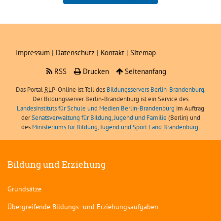
Boris Angerer, LIBRA
sei
Impressum
|
Datenschutz
|
Kontakt
|
Sitemap
RSS
Drucken
Seitenanfang
Das Portal
RLP
-Online ist Teil des
Bildungsservers Berlin-Brandenburg.
Der Bildungsserver Berlin-Brandenburg ist ein Service des
Landesinstituts für Schule und Medien Berlin-Brandenburg
im Auftrag
der
Senatsverwaltung für Bildung, Jugend und Familie
(Berlin) und
des
Ministeriums für Bildung, Jugend und Sport Land Brandenburg
.
Bildung und Erziehung
Grundsätze
Übergreifende Bildungs- und Erziehungsaufgaben