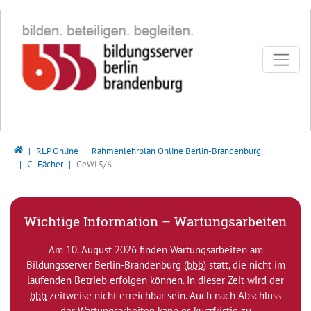
Direkt zur Hauptnavigation springen
Direkt zum Inhalt springen
Bildungsserver Berlin - Brandenburg
RLP Online
Rahmenlehrplan Online Berlin-Brandenburg
C - Fächer
GeWi 5/6
Wichtige Information – Wartungsarbeiten
Am 10. August 2026 finden Wartungsarbeiten am
Bildungsserver Berlin-Brandenburg (
bbb
) statt, die nicht im
laufenden Betrieb erfolgen können. In dieser Zeit wird der
bbb
zeitweise nicht erreichbar sein. Auch nach Abschluss
der Wartungsarbeiten kann es kurzfristig zu