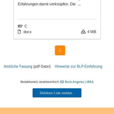
Erfahrungen damit verknüpfen. Die ...
Ka
C
docx
4 MB
Ne
sei
1
Amtliche Fassung
(pdf-Datei)
Hinweise zur RLP-Einführung
Redaktionell verantwortlich:
Boris Angerer, LIBRA
Boris Angerer, LIBRA