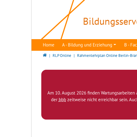
Direkt zur Hauptnavigation springen
Direkt zum Inhalt springen
Bildungsserv
Home
A - Bildung und Erziehung
B - F
Bildungsserver Berlin - Brandenburg
RLP Online
Rahmenlehrplan Online Berlin-Bra
Am 10. August 2026 finden Wartungsarbeiten 
der
bbb
zeitweise nicht erreichbar sein. Au