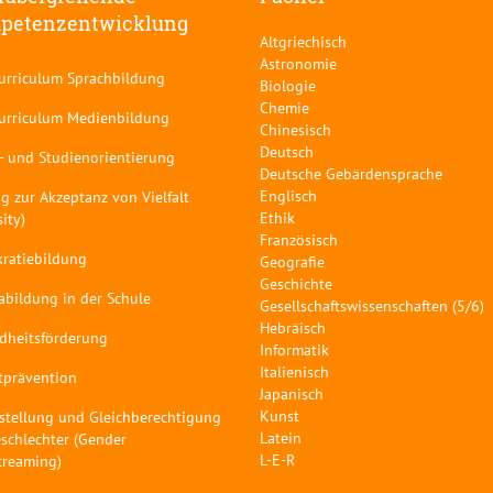
petenzentwicklung
Altgriechisch
Astronomie
curriculum Sprachbildung
Biologie
Chemie
curriculum Medienbildung
Chinesisch
Deutsch
- und Studienorientierung
Deutsche Gebärdensprache
Englisch
g zur Akzeptanz von Vielfalt
Ethik
sity)
Französisch
ratiebildung
Geografie
Geschichte
abildung in der Schule
Gesellschaftswissenschaften (5/6)
Hebräisch
dheitsförderung
Informatik
Italienisch
tprävention
Japanisch
Kunst
stellung und Gleichberechtigung
Latein
schlechter (Gender
L-E-R
treaming)