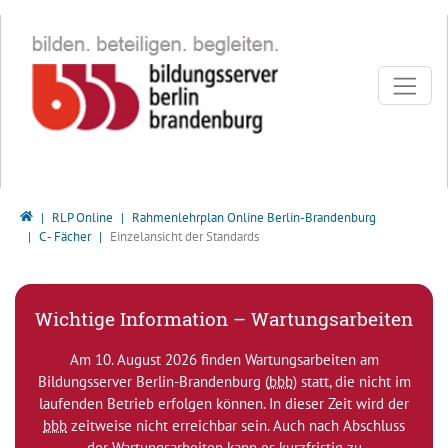
Direkt zur Hauptnavigation springen
Direkt zum Inhalt springen
Bildungsserver Berlin - Brandenburg
RLP Online
Rahmenlehrplan Online Berlin-Brandenburg
C - Fächer
Einzelansicht der Standards
Wichtige Information – Wartungsarbeiten
Am 10. August 2026 finden Wartungsarbeiten am
Bildungsserver Berlin-Brandenburg (
bbb
) statt, die nicht im
laufenden Betrieb erfolgen können. In dieser Zeit wird der
bbb
zeitweise nicht erreichbar sein. Auch nach Abschluss
der Wartungsarbeiten kann es kurzfristig zu