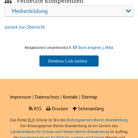
Vernetzte Kompetenzen
Medienbildung
zurück zur Übersicht
Redaktionell verantwortlich:
Boris Angerer, LIBRA
Boris Angerer, LIBRA
Impressum
|
Datenschutz
|
Kontakt
|
Sitemap
RSS
Drucken
Seitenanfang
Das Portal
RLP
-Online ist Teil des
Bildungsservers Berlin-Brandenburg.
Der Bildungsserver Berlin-Brandenburg ist ein Service des
Landesinstituts für Schule und Medien Berlin-Brandenburg
im Auftrag
der
Senatsverwaltung für Bildung, Jugend und Familie
(Berlin) und