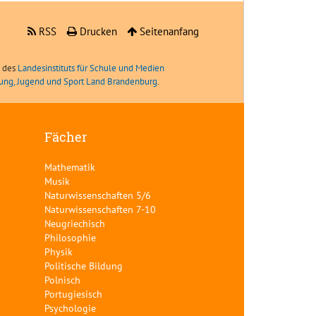
RSS
Drucken
Seitenanfang
e des
Landesinstituts für Schule und Medien
ldung, Jugend und Sport Land Brandenburg
.
Fächer
Mathematik
Musik
Naturwissenschaften 5/6
Naturwissenschaften 7-10
Neugriechisch
Philosophie
Physik
Politische Bildung
Polnisch
Portugiesisch
Psychologie