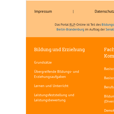
Impressum
|
Datenschut
Das Portal
RLP
-Online ist Teil des
Bildungs
Berlin-Brandenburg
im Auftrag der
Senat
Bildung und Erziehung
Fach
Kom
Grundsätze
Basis
Übergreifende Bildungs- und
Erziehungsaufgaben
Basis
Lernen und Unterricht
Berufs
Leistungsfeststellung und
Bildun
Leistungsbewertung
(Diver
Demok