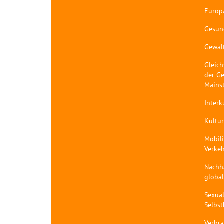
Europ
Gesun
Gewal
Gleich
der Ge
Mains
Interk
Kultur
Mobil
Verke
Nachh
globa
Sexual
Selbs
Verbr