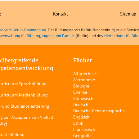
z
|
Kontakt
|
Sitemap
servers Berlin-Brandenburg.
Der Bildungsserver Berlin-Brandenburg ist ein Servic
sverwaltung für Bildung, Jugend und Familie
(Berlin) und des
Ministeriums für Bi
übergreifende
Fächer
petenzentwicklung
Altgriechisch
Astronomie
curriculum Sprachbildung
Biologie
Chemie
curriculum Medienbildung
Chinesisch
Deutsch
- und Studienorientierung
Deutsche Gebärdensprache
Englisch
g zur Akzeptanz von Vielfalt
Ethik
sity)
Französisch
ratiebildung
Geografie