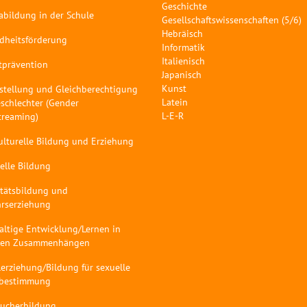
Geschichte
abildung in der Schule
Gesellschaftswissenschaften (5/6)
Hebräisch
dheitsförderung
Informatik
Italienisch
tprävention
Japanisch
Kunst
stellung und Gleichberechtigung
Latein
schlechter (Gender
L-E-R
treaming)
ulturelle Bildung und Erziehung
elle Bildung
itätsbildung und
hrserziehung
altige Entwicklung/Lernen in
len Zusammenhängen
erziehung/Bildung für sexuelle
tbestimmung
aucherbildung