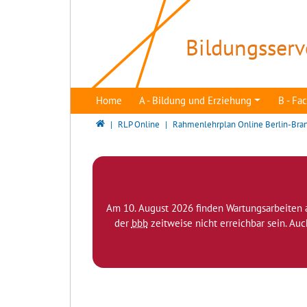
Direkt zur Hauptnavigation springen
Direkt zum Inhalt springen
Bildungsserv
Home
A - Bildung und Erziehung
B - F
Bildungsserver Berlin - Brandenburg
RLP Online
Rahmenlehrplan Online Berlin-Bra
Am 10. August 2026 finden Wartungsarbeiten 
der
bbb
zeitweise nicht erreichbar sein. Au