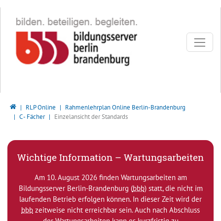
Direkt zur Hauptnavigation springen
Direkt zum Inhalt springen
Bildungsserver Berlin - Brandenburg
RLP Online
Rahmenlehrplan Online Berlin-Brandenburg
C - Fächer
Einzelansicht der Standards
Wichtige Information – Wartungsarbeiten
Am 10. August 2026 finden Wartungsarbeiten am
Bildungsserver Berlin-Brandenburg (
bbb
) statt, die nicht im
laufenden Betrieb erfolgen können. In dieser Zeit wird der
bbb
zeitweise nicht erreichbar sein. Auch nach Abschluss
der Wartungsarbeiten kann es kurzfristig zu