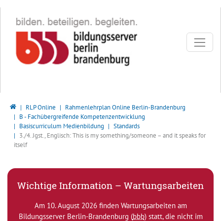
Direkt zur Hauptnavigation springen
Direkt zum Inhalt springen
Bildungsserver Berlin - Brandenburg
RLP Online
Rahmenlehrplan Online Berlin-Brandenburg
B - Fachübergreifende Kompetenzentwicklung
Basiscurriculum Medienbildung
Standards
3./4. Jgst., Englisch: This is my something/someone – and it speaks for
itself
Wichtige Information – Wartungsarbeiten
Am 10. August 2026 finden Wartungsarbeiten am
Bildungsserver Berlin-Brandenburg (
bbb
) statt, die nicht im