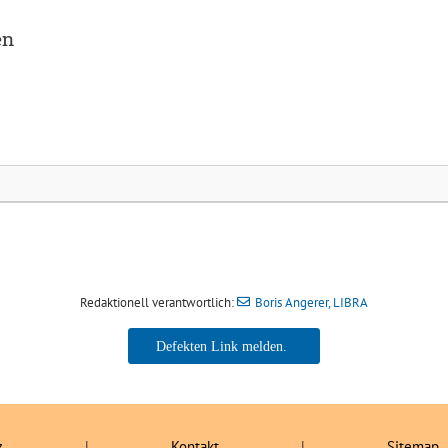
en
Redaktionell verantwortlich:
Boris Angerer, LIBRA
Boris Angerer, LIBRA
z
|
Kontakt
|
Sitemap