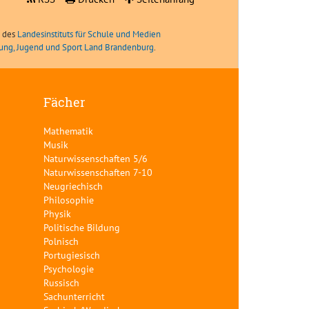
e des
Landesinstituts für Schule und Medien
ldung, Jugend und Sport Land Brandenburg
.
Fächer
Mathematik
Musik
Naturwissenschaften 5/6
Naturwissenschaften 7-10
Neugriechisch
Philosophie
Physik
Politische Bildung
Polnisch
Portugiesisch
Psychologie
Russisch
Sachunterricht