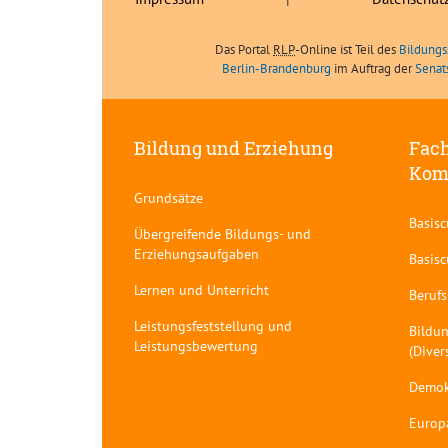
Das Portal
RLP
-Online ist Teil des
Bildungs
Berlin-Brandenburg
im Auftrag der
Senat
Bildung und Erziehung
Fach
Kom
Grundsätze
Basis
Übergreifende Bildungs- und
Erziehungsaufgaben
Basis
Lernen und Unterricht
Berufs
Leistungsfeststellung und
Bildun
Leistungsbewertung
(Diver
Demok
Europ