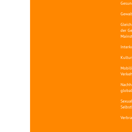
Gesun
Gewal
Gleich
der Ge
Mains
Interk
Kultur
Mobil
Verke
Nachh
globa
Sexual
Selbs
Verbr