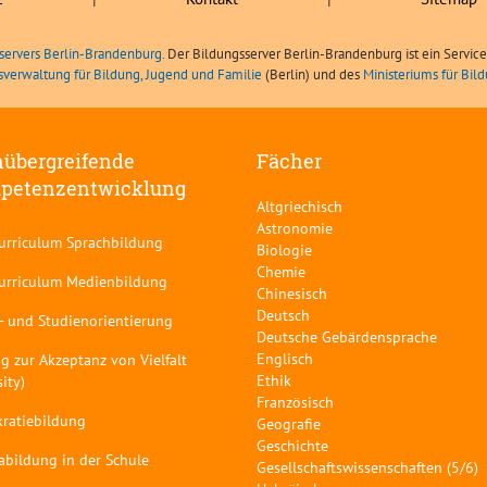
servers Berlin-Brandenburg.
Der Bildungsserver Berlin-Brandenburg ist ein Servic
sverwaltung für Bildung, Jugend und Familie
(Berlin) und des
Ministeriums für Bi
übergreifende
Fächer
petenzentwicklung
Altgriechisch
Astronomie
curriculum Sprachbildung
Biologie
Chemie
curriculum Medienbildung
Chinesisch
Deutsch
- und Studienorientierung
Deutsche Gebärdensprache
Englisch
g zur Akzeptanz von Vielfalt
Ethik
sity)
Französisch
ratiebildung
Geografie
Geschichte
abildung in der Schule
Gesellschaftswissenschaften (5/6)