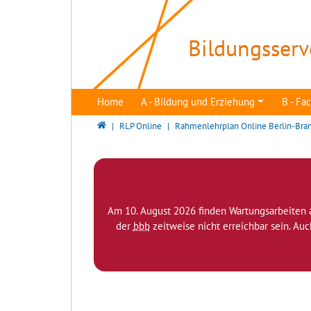
Direkt zur Hauptnavigation springen
Direkt zum Inhalt springen
Bildungsserv
Home
A - Bildung und Erziehung
B - F
Bildungsserver Berlin - Brandenburg
RLP Online
Rahmenlehrplan Online Berlin-Bra
Am 10. August 2026 finden Wartungsarbeiten 
der
bbb
zeitweise nicht erreichbar sein. Au