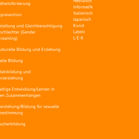
Hebräisch
dheitsförderung
Informatik
Italienisch
tprävention
Japanisch
Kunst
stellung und Gleichberechtigung
Latein
schlechter (Gender
L-E-R
treaming)
ulturelle Bildung und Erziehung
elle Bildung
itätsbildung und
hrserziehung
altige Entwicklung/Lernen in
len Zusammenhängen
erziehung/Bildung für sexuelle
tbestimmung
aucherbildung