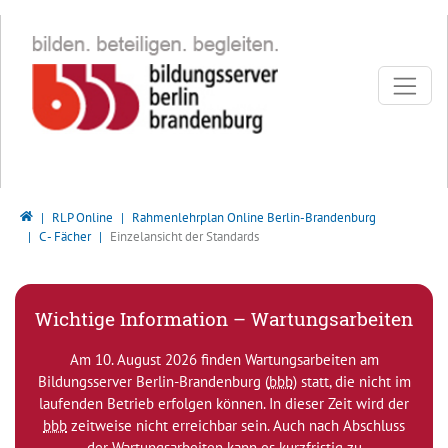
Direkt zur Hauptnavigation springen
Direkt zum Inhalt springen
Bildungsserver Berlin - Brandenburg
RLP Online
Rahmenlehrplan Online Berlin-Brandenburg
C - Fächer
Einzelansicht der Standards
Wichtige Information – Wartungsarbeiten
Am 10. August 2026 finden Wartungsarbeiten am
Bildungsserver Berlin-Brandenburg (
bbb
) statt, die nicht im
laufenden Betrieb erfolgen können. In dieser Zeit wird der
bbb
zeitweise nicht erreichbar sein. Auch nach Abschluss
der Wartungsarbeiten kann es kurzfristig zu