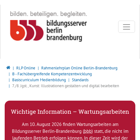
Direkt zur Hauptnavigation springen
Direkt zum Inhalt springen
Bildungsserver Berlin - Brandenburg
RLP Online
Rahmenlehrplan Online Berlin-Brandenburg
B - Fachübergreifende Kompetenzentwicklung
Basiscurriculum Medienbildung
Standards
7./8. Jgst., Kunst: Illustrationen gestalten und digital bearbeiten
Wichtige Information – Wartungsarbeiten
Am 10. August 2026 finden Wartungsarbeiten am
Bildungsserver Berlin-Brandenburg (
bbb
) statt, die nicht im
laufenden Betrieb erfolgen können. In dieser Zeit wird der