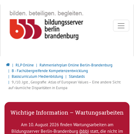
Direkt zur Hauptnavigation springen
Direkt zum Inhalt springen
Bildungsserver Berlin - Brandenburg
RLP Online
Rahmenlehrplan Online Berlin-Brandenburg
B - Fachübergreifende Kompetenzentwicklung
Basiscurriculum Medienbildung
Standards
9./10. Jgst., Geografie: Atlas of European Values – Eine andere Sicht
auf räumliche Disparitäten in Europa
Wichtige Information – Wartungsarbeiten
Am 10. August 2026 finden Wartungsarbeiten am
Bildungsserver Berlin-Brandenburg (
bbb
) statt, die nicht im