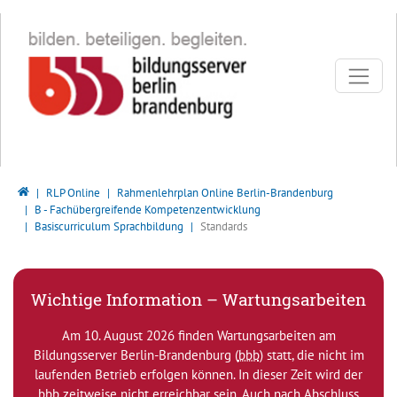
Direkt zur Hauptnavigation springen
Direkt zum Inhalt springen
Bildungsserver Berlin - Brandenburg
RLP Online
Rahmenlehrplan Online Berlin-Brandenburg
B - Fachübergreifende Kompetenzentwicklung
Basiscurriculum Sprachbildung
Standards
Wichtige Information – Wartungsarbeiten
Am 10. August 2026 finden Wartungsarbeiten am
Bildungsserver Berlin-Brandenburg (
bbb
) statt, die nicht im
laufenden Betrieb erfolgen können. In dieser Zeit wird der
bbb
zeitweise nicht erreichbar sein. Auch nach Abschluss