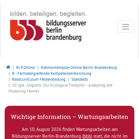
Direkt zur Hauptnavigation springen
Direkt zum Inhalt springen
Bildungsserver Berlin - Brandenburg
RLP Online
Rahmenlehrplan Online Berlin-Brandenburg
B - Fachübergreifende Kompetenzentwicklung
Basiscurriculum Medienbildung
Standards
10. Jgst., Englisch: Our Ecological Footprint – Analyzing and
Producing Memes
Wichtige Information – Wartungsarbeiten
Am 10. August 2026 finden Wartungsarbeiten am
Bildungsserver Berlin-Brandenburg (
bbb
) statt, die nicht im