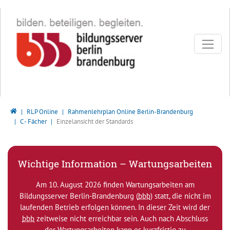
Direkt zur Hauptnavigation springen
Direkt zum Inhalt springen
Bildungsserver Berlin - Brandenburg
RLP Online
Rahmenlehrplan Online Berlin-Brandenburg
C - Fächer
Einzelansicht der Standards
Wichtige Information – Wartungsarbeiten
Am 10. August 2026 finden Wartungsarbeiten am
Bildungsserver Berlin-Brandenburg (
bbb
) statt, die nicht im
laufenden Betrieb erfolgen können. In dieser Zeit wird der
bbb
zeitweise nicht erreichbar sein. Auch nach Abschluss
der Wartungsarbeiten kann es kurzfristig zu