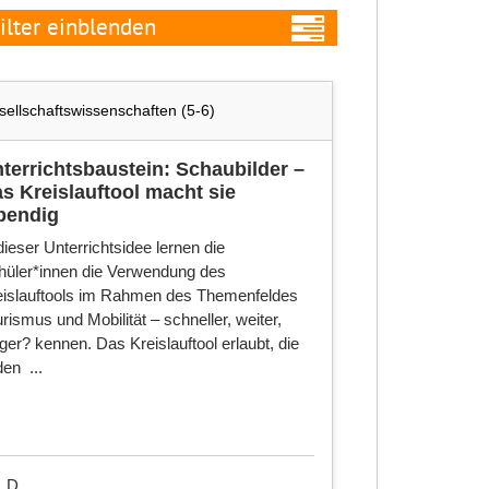
ilter
Alle Filter
entfernen
ellschaftswissenschaften (5-6)
terrichtsbaustein: Schaubilder –
s Kreislauftool macht sie
Fach:
bendig
dieser Unterrichtsidee lernen die
hüler*innen die Verwendung des
Niveaustufe:
eislauftools im Rahmen des Themenfeldes
rismus und Mobilität – schneller, weiter,
ger? kennen. Das Kreislauftool erlaubt, die
den ...
Kategorie:
Fachübergreifend:
D