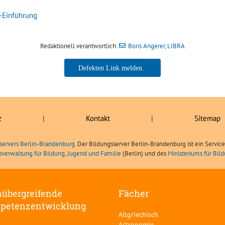
-Einführung
Redaktionell verantwortlich:
Boris Angerer, LIBRA
Boris Angerer, LIBRA
z
|
Kontakt
|
Sitemap
servers Berlin-Brandenburg.
Der Bildungsserver Berlin-Brandenburg ist ein Servic
sverwaltung für Bildung, Jugend und Familie
(Berlin) und des
Ministeriums für Bi
übergreifende
Fächer
petenzentwicklung
Altgriechisch
Astronomie