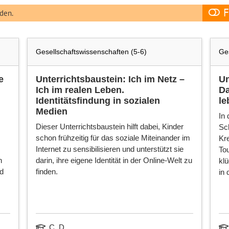
F
den.
Gesellschaftswissenschaften (5-6)
Ges
e
Unterrichtsbaustein: Ich im Netz –
Un
Ich im realen Leben.
Da
Identitätsfindung in sozialen
le
Medien
In 
Dieser Unterrichtsbaustein hilft dabei, Kinder
Sc
schon frühzeitig für das soziale Miteinander im
Kr
Internet zu sensibilisieren und unterstützt sie
Tou
n
darin, ihre eigene Identität in der Online-Welt zu
klü
nd
finden.
in 
C, D