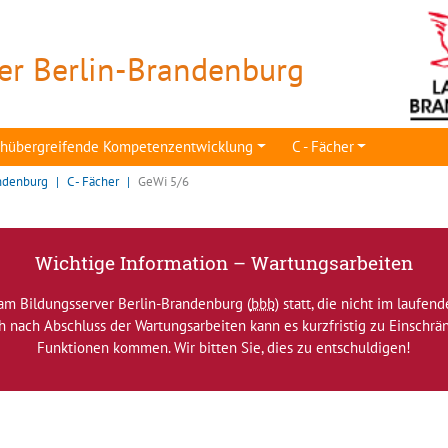
er Berlin-Brandenburg
achübergreifende Kompetenzentwicklung
C - Fächer
ndenburg
C - Fächer
GeWi 5/6
Wichtige Information – Wartungsarbeiten
am Bildungsserver Berlin-Brandenburg (
bbb
) statt, die nicht im laufen
ch nach Abschluss der Wartungsarbeiten kann es kurzfristig zu Einsch
Funktionen kommen. Wir bitten Sie, dies zu entschuldigen!