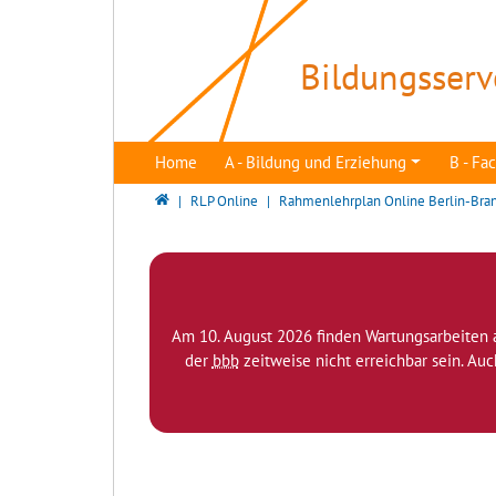
Direkt zur Hauptnavigation springen
Direkt zum Inhalt springen
Bildungsserv
Home
A - Bildung und Erziehung
B - F
Bildungsserver Berlin - Brandenburg
RLP Online
Rahmenlehrplan Online Berlin-Bra
Am 10. August 2026 finden Wartungsarbeiten 
der
bbb
zeitweise nicht erreichbar sein. Au