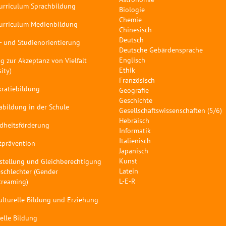
curriculum Sprachbildung
Biologie
Chemie
curriculum Medienbildung
Chinesisch
Deutsch
- und Studienorientierung
Deutsche Gebärdensprache
Englisch
g zur Akzeptanz von Vielfalt
Ethik
sity)
Französisch
ratiebildung
Geografie
Geschichte
abildung in der Schule
Gesellschaftswissenschaften (5/6)
Hebräisch
dheitsförderung
Informatik
Italienisch
tprävention
Japanisch
Kunst
stellung und Gleichberechtigung
Latein
schlechter (Gender
L-E-R
treaming)
ulturelle Bildung und Erziehung
elle Bildung