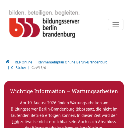
Direkt zur Hauptnavigation springen
Direkt zum Inhalt springen
Bildungsserver Berlin - Brandenburg
RLP Online
Rahmenlehrplan Online Berlin-Brandenburg
C - Fächer
GeWi 5/6
Wichtige Information – Wartungsarbeiten
Am 10. August 2026 finden Wartungsarbeiten am
Bildungsserver Berlin-Brandenburg (
bbb
) statt, die nicht im
laufenden Betrieb erfolgen können. In dieser Zeit wird der
bbb
zeitweise nicht erreichbar sein. Auch nach Abschluss
der Wartungsarbeiten kann es kurzfristig zu